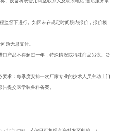
名称、设备科或使用科室联系人及联系电话;售后服务承
全程监督下进行。如因未在规定时间段内报价，报价模
量问题无息支付。
进口产品不得超过一年，特殊情况或特殊商品另议。货
务要求：每季度安排一次厂家专业的技术人员主动上门
报告提交医学装备科备案。
至18:00（北京时间，节假日可将报名资料发至邮箱。）