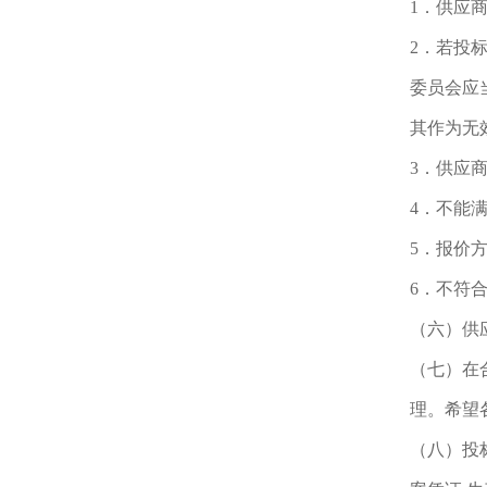
1．供应
2．若投
委员会应
其作为无
3．供应
4．不能
5．报价
6．不符
（六）供
（七）在
理。希望
（八）投