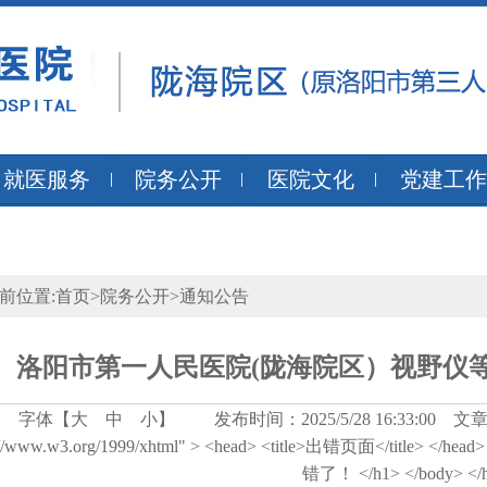
就医服务
院务公开
医院文化
党建工作
前位置:
首页
>
院务公开
>
通知公告
洛阳市第一人民医院(陇海院区）视野仪
字体【
大
中
小
】
发布时间：2025/5/28 16:33:0
//www.w3.org/1999/xhtml" > <head> <title>出错页面</title> </head> <b
错了！ </h1> </body> </h