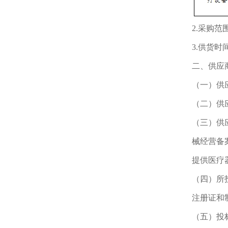
2.采购
3.供货
二、供应
（一）供
（二）供
（三）供
械经营备
提供医疗
（四）所
注册证和
（五）投