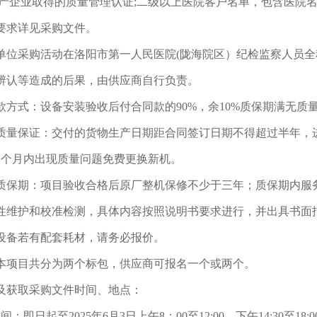
生产企业取得的质量管理认证;二级以上医院客户名单，包含医院
要求详见采购文件。
单位采购活动在洛阳市第一人民医院(陇海院区）纪检监察人员
辨认等造成的后果，由供应商自行负责。
款方式：设备安装验收后付合同款的90%，余10%质保期满无质
质量保证：交付的货物生产日期距合同签订日期不得超过半年，
1个月内出现质量问题免费更换新机。
质保期：项目验收合格后原厂整机保修不少于三年；质保期内服
性维护和校准检测，具体内容按照说明书要求进行，并出具书面
设备若有配套耗材，请务必报价。
本项目共分为两个标包，供应商可报名一个或两个。
及获取采购文件时间、地点：
间：即日起至2025年6月3日上午8：00至12:00，下午14:30