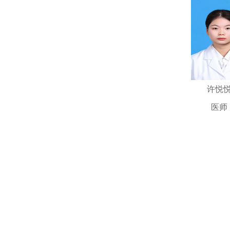
诊治范围
1、冠心病
术。冠心病介
下复杂冠脉病
领先技术水
许悦
医师
2、心律
植入术”治疗
起搏），以及
3、先天
等先天性心脏
4、瓣膜
5、高血
［住院患者满意度］
［住院患者护理满意度］