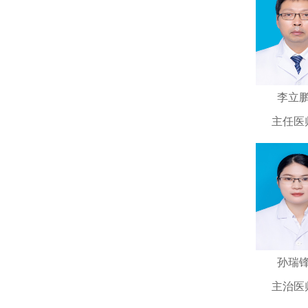
10余篇，
李立
主任医
孙瑞
主治医