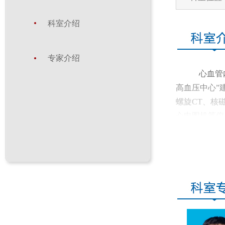
科室介绍
专家介绍
心血管
高血压中心”
螺旋CT、核
心电图机等仪
1988
术”、“冠状
又在洛阳市首
近年来
设备先进的
诊疗特色。目